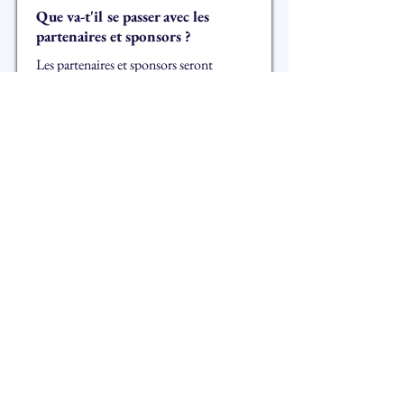
Que va-t'il se passer avec les
partenaires et sponsors ?
Les partenaires et sponsors seront
contactés ou ont été contactés par nos
responsables. L’association mettra tout
en œuvre pour maintenir nos
partenariats existants. Nous sommes
ouvert à toutes nouvelles propositions et
vous pouvez nous contacter à l’adresse
mail suivante :
sponsor@arcanafestival.ch
Le festival reviendra-t-il l’année